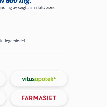
n 600 mg:
dling av seigt slim i luftveiene
itt legemiddel