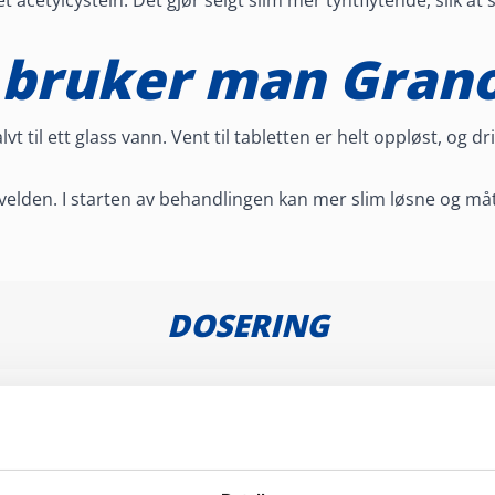
acetylcystein. Det gjør seigt slim mer tyntflytende, slik at s
 bruker man Gran
lvt til ett glass vann. Vent til tabletten er helt oppløst, og
elden. I starten av behandlingen kan mer slim løsne og må
DOSERING
INNHOLD