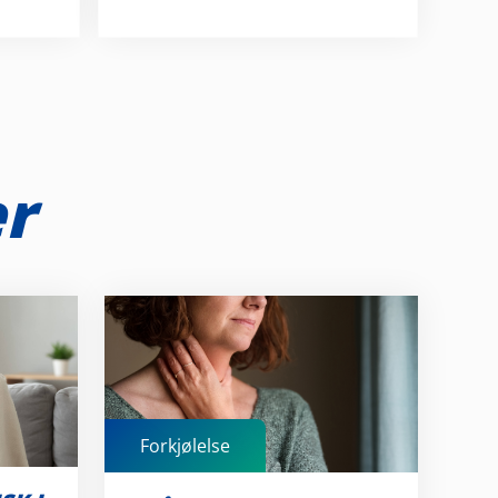
er
Forkjølelse