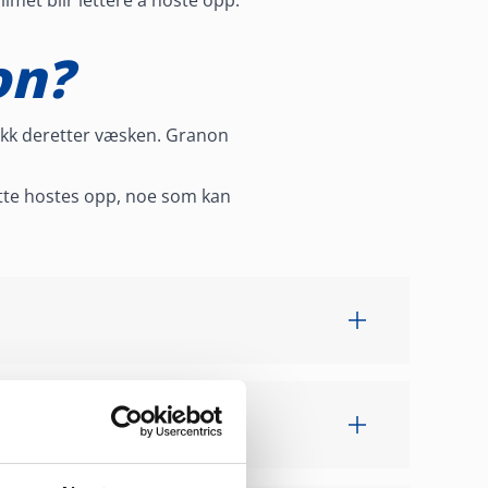
limet blir lettere å hoste opp.
on?
 drikk deretter væsken. Granon
tte hostes opp, noe som kan