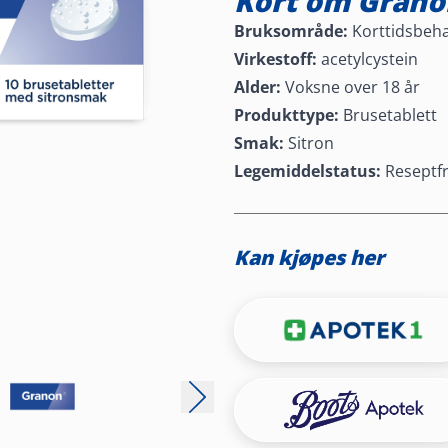
Kort om Grano
Bruksområde:
Korttidsbehan
Virkestoff:
acetylcystein
Alder:
Voksne over 18 år
Produkttype:
Brusetablett
Smak:
Sitron
Legemiddelstatus:
Reseptfr
Kan kjøpes her