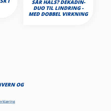
SK I
SÅR HALS? DEKADIN-
DUO TIL LINDRING -
MED DOBBEL VIRKNING
NVERN OG
erklæring