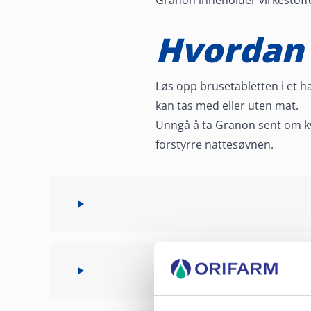
Granon inneholder virkestoffet 
Hvordan
Løs opp brusetabletten i et ha
kan tas med eller uten mat.
Unngå å ta Granon sent om kv
forstyrre nattesøvnen.