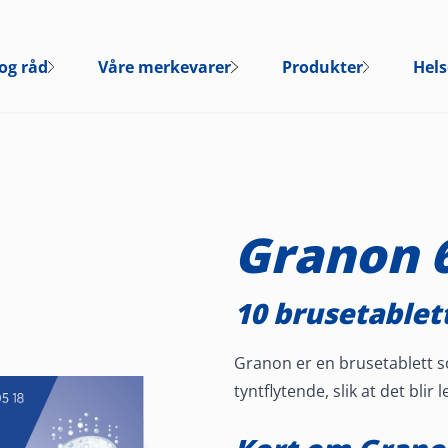
og råd
Våre merkevarer
Produkter
Hels
Granon 
10 brusetablet
Granon er en brusetablett so
tyntflytende, slik at det blir 