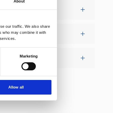
About
se our traffic. We also share
KTES?
ers who may combine it with
 services.
Marketing
Allow all