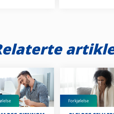
elaterte artikl
ølelse
Forkjølelse