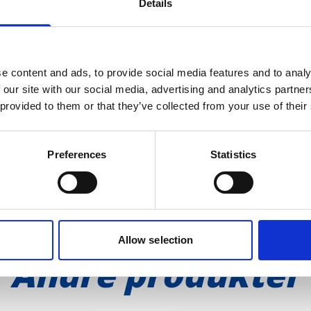
Details
VIKTIG Å VITE FØR BRUK
e content and ads, to provide social media features and to analy
BØR LEGE ELLER APOTEK KONTA
 our site with our social media, advertising and analytics partn
 provided to them or that they’ve collected from your use of their
PRAKTISK INFORMASJON
Preferences
Statistics
Allow selection
Andre produkter