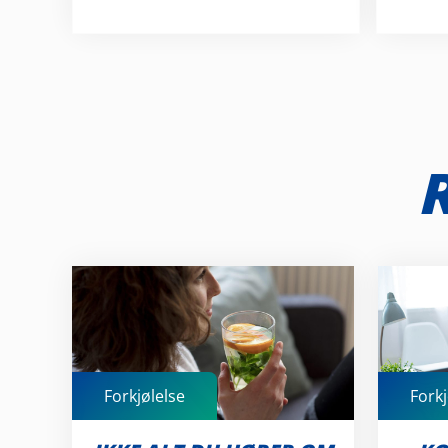
R
Forkjølelse
Forkj