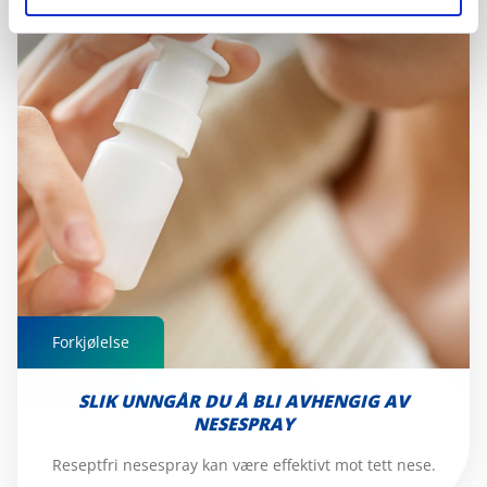
Forkjølelse
Forkjølelse
SLIK UNNGÅR DU Å BLI AVHENGIG AV
NESESPRAY
Reseptfri nesespray kan være effektivt mot tett nese.