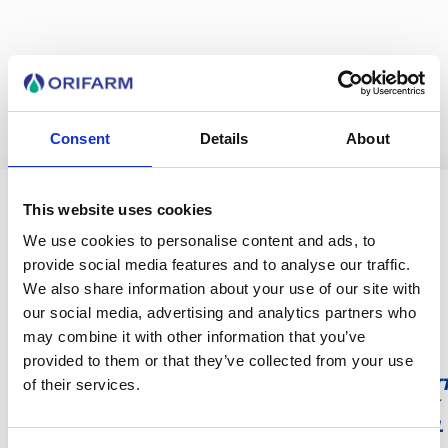
Andre produkter
Consent
Details
About
This website uses cookies
We use cookies to personalise content and ads, to
provide social media features and to analyse our traffic.
We also share information about your use of our site with
our social media, advertising and analytics partners who
RHINOX
may combine it with other information that you’ve
DEKADIN-
NESEDRÅPER
GRANON 200
DUO
provided to them or that they’ve collected from your use
0,5 MG/ML
MG
HALSTABLET
of their services.
MED SMAK
Korttidsbehandling
AV MENTOL
av seigt slim i