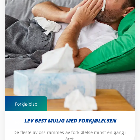
Forkjølelse
LEV BEST MULIG MED FORKJØLELSEN
Forkjølelse
De fleste av oss rammes av forkjølelse minst én gang i
året.