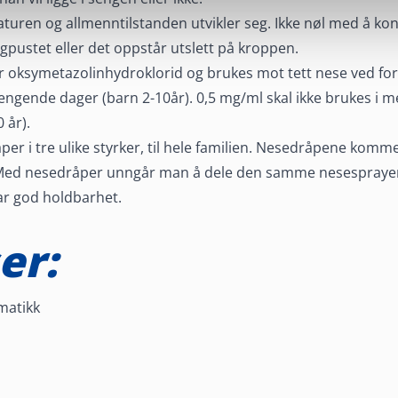
uren og allmenntilstanden utvikler seg. Ikke nøl med å kon
ngpustet eller det oppstår utslett på kroppen.
 oksymetazolinhydroklorid og brukes mot tett nese ved fork
ngende dager (barn 2-10år). 0,5 mg/ml skal ikke brukes 
 år).
er i tre ulike styrker, til hele familien. Nesedråpene kom
. Med nesedråper unngår man å dele den samme nesesprayen
r god holdbarhet.
er:
matikk