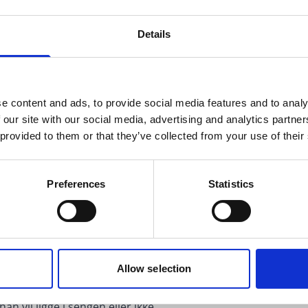
e sår hals hos små barn:
ikke. Kald drikke virker lindrende på halssmertene. Dersom b
Details
 kald og moset mat, for eksempel yoghurt eller iskrem. Det e
at det får i seg væske.
iller for barn, som kan gjøre godt når halsen er vond.
e content and ads, to provide social media features and to analy
 our site with our social media, advertising and analytics partn
n [lenke til artikkel]
 provided to them or that they’ve collected from your use of their
Preferences
Statistics
ppens forsvarsmekanisme mot infeksjoner. Mange virus, blant
peraturen øker.
ttersom feber kan føre til uttørring.
Allow selection
yner og senk romtemperaturen.
 vil ligge i sengen eller ikke.