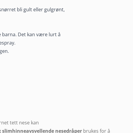
nørret bli gult eller gulgrønt,
e barna. Det kan være lurt å
espray.
ngen.
net tett nese kan
 slimhinneavsvellende nesedråper
brukes for å