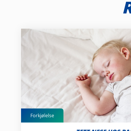
R
Forkjølelse