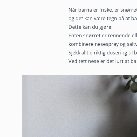
Pass på dette
Når barna er friske, er snørre
og det kan være tegn på at b
Dette kan du gjøre:
barnet er fork
Enten snørret er rennende ell
kombinere nesespray og saltv
Sjekk alltid riktig dosering t
Når barn blir forkjølet må sykdommen gå sin gang, men 
Ved tett nese er det lurt at 
kan gjøre for å lindre symptomene.