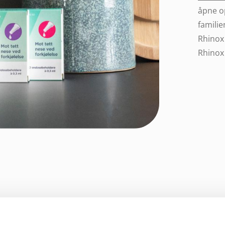
åpne op
familie
Rhinox
Rhinox 
 at det ikke vil svelge og slutter å spise.