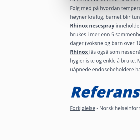
Følg med på hvordan temperat
høyner kraftig, barnet blir tu
Rhinox nesespray
inneholder
brukes i mer enn 5 sammenhe
dager (voksne og barn over 10
Rhinox
fås også som nesedråp
hygieniske og enkle å bruke
uåpnede endosebeholdere ha
Referans
Forkjølelse
- Norsk helseinfor