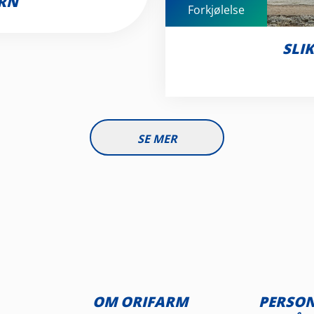
ARN
Forkjølelse
SLI
SE MER
OM ORIFARM
PERSO