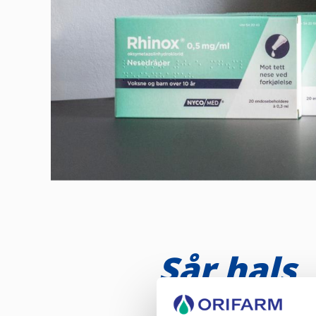
Sår hals
Barnet kan ha så vondt i halsen