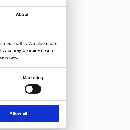
arnet ikke vil spise, kan du
About
r ingen grunn til å presse
se our traffic. We also share
ers who may combine it with
 services.
Marketing
 annet forkjølelsesvirus,
Allow all