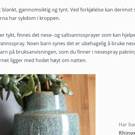
 når
t blankt, gjennomsiktig og tynt. Ved forkjølelse kan derimot s
arna har sykdom i kroppen.
jølet
er tykt, finnes det nese- og saltvannssprayer som kan hjelp
annsspray. Noen barn synes det er ubehagelig å bruke nes
il barn på bruksanvisningen, som du finner i nesespray pakni
det er mye du
barnet ligger med hodet høyt om natten.
Har bar
Rhinox