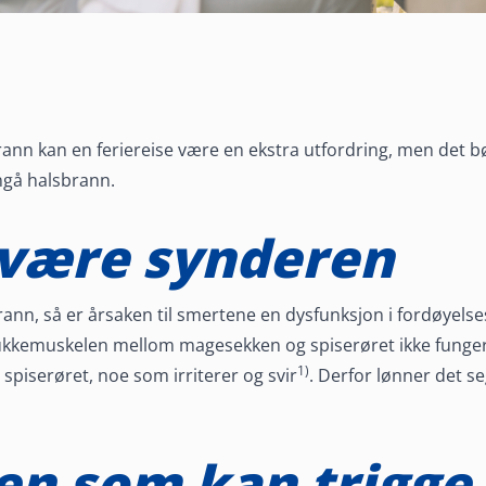
ann kan en feriereise være en ekstra utfordring, men det bø
nngå halsbrann.
være synderen
ann, så er årsaken til smertene en dysfunksjon i fordøyelse
lukkemuskelen mellom magesekken og spiserøret ikke funger
1)
spiserøret, noe som irriterer og svir
. Derfor lønner det se
 deg
en som kan trigge