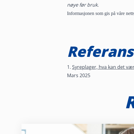
nøye før bruk.
Informasjonen som gis på våre nettsi
Referans
1.
Syreplager, hva kan det væ
Mars 2025
R