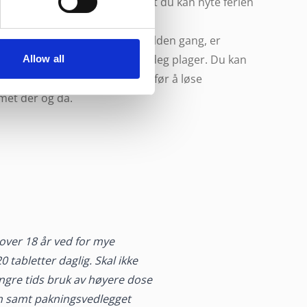
 årsaken til problemet, slik at du kan nyte ferien
 du bare får halsbrann en sjelden gang, er
en å unngå livsstilen som gir deg plager. Du kan
Allow all
a
syrenøytraliserende midler
før å løse
met der og da.
 over 18 år ved for mye
 tabletter daglig. Skal ikke
ngre tids bruk av høyere dose
n samt pakningsvedlegget