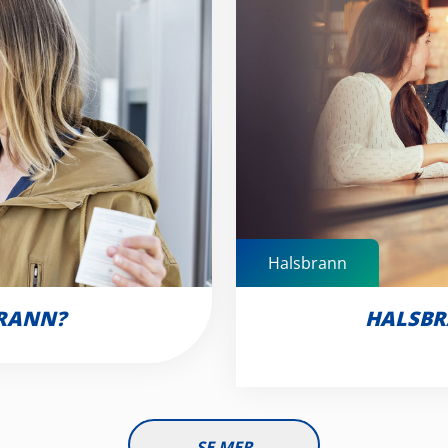
Halsbrann
BRANN?
HALSBR
SE MER