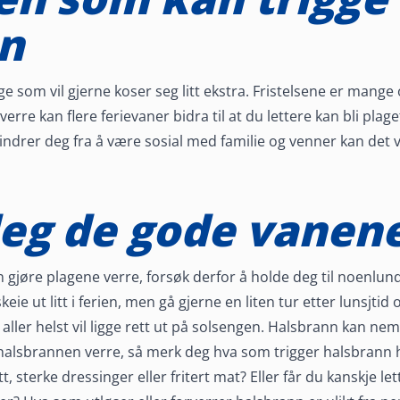
n
 som vil gjerne koser seg litt ekstra. Fristelsene er mange 
verre kan flere ferievaner bidra til at du lettere kan bli pla
ndrer deg fra å være sosial med familie og venner kan det væ
eg de gode vanene
an gjøre plagene verre, forsøk derfor å holde deg til noen
keie ut litt i ferien, men gå gjerne en liten tur etter lunsjt
ller helst vil ligge rett ut på solsengen. Halsbrann kan neml
halsbrannen verre, så merk deg hva som trigger halsbrann h
øtt, sterke dressinger eller fritert mat? Eller får du kanskje l