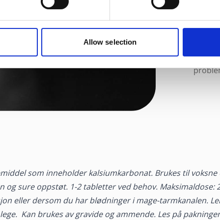
noe med
din.
Dersom
løsning
Allow selection
også t
proble
egemiddel som inneholder kalsiumkarbonat. Brukes til voksne
n og sure oppstøt.
1-2 tabletter ved behov. Maksimaldose: 20
jon eller dersom du har blødninger i mage-tarmkanalen. Le
 lege. Kan brukes av gravide og ammende. Les på pakninge