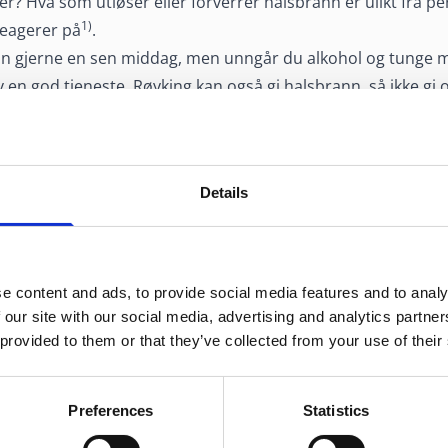
ter? Hva som utløser eller forverrer halsbrann er ulikt fra pe
1)
reagerer på
.
an gjerne en sen middag, men unngår du alkohol og tunge må
lv en god tjeneste. Røyking kan også gi halsbrann, så ikke g
Details
U
e content and ads, to provide social media features and to analy
 our site with our social media, advertising and analytics partn
 provided to them or that they’ve collected from your use of their
Ferien 
måneds
Preferences
Statistics
dyrebar