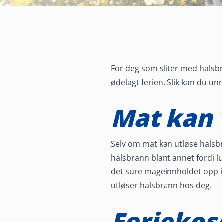
For deg som sliter med halsbr
ødelagt ferien. Slik kan du u
Mat kan 
Derfor kan
Selv om mat kan utløse halsbr
halsbrann blant annet fordi 
det sure mageinnholdet opp i 
feriereisen gi
utløser halsbrann hos deg.
halsbrann
Feriekos