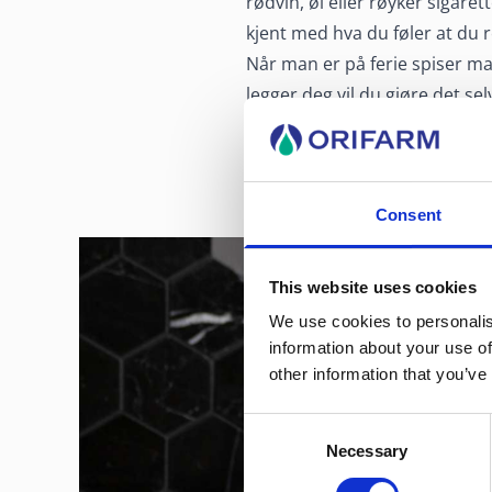
rødvin, øl eller røyker sigaret
kjent med hva du føler at du 
Når man er på ferie spiser m
legger deg vil du gjøre det se
selv om du er på ferie.
Consent
This website uses cookies
We use cookies to personalis
information about your use of
other information that you’ve
Consent
Necessary
Selection