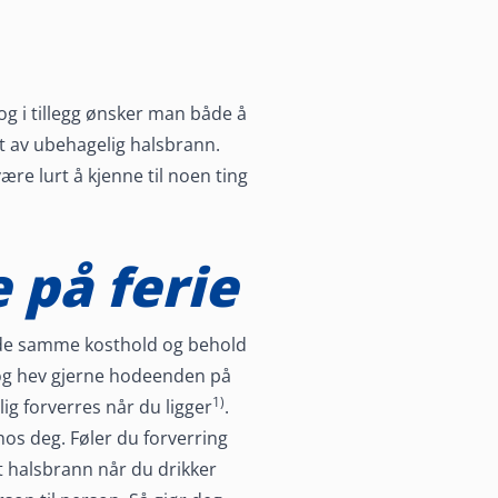
og i tillegg ønsker man både å
get av ubehagelig halsbrann.
re lurt å kjenne til noen ting
 på ferie
lunde samme kosthold og behold
id og hev gjerne hodeenden på
1)
ig forverres når du ligger
.
os deg. Føler du forverring
ett halsbrann når du drikker