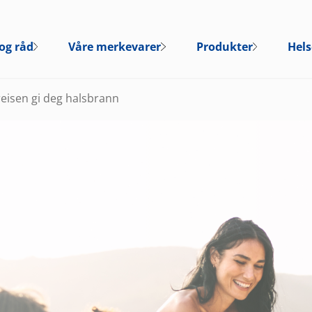
og råd
Våre merkevarer
Produkter
Hels
reisen gi deg halsbrann