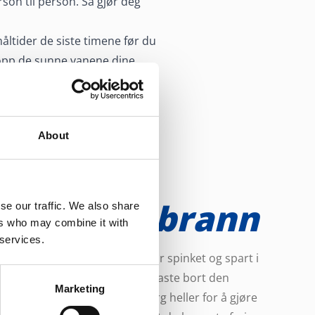
rson til person. Så gjør deg
ltider de siste timene før du
i opp de sunne vanene dine
About
nngå halsbrann
se our traffic. We also share
ers who may combine it with
 services.
er ofte nøye planlagt, og du har spinket og spart i
vis. Da er det unødvendig å kaste bort den
Marketing
e tiden på å ha det vondt. Sørg heller for å gjøre