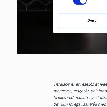
Deny
Titralac® er et reseptfritt l
magesyre, magesår, halsbran
brukes ved nedsatt nyrefunks
bør kun foregå i samråd med