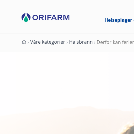
Helseplager 
Våre kategorier
Halsbrann
›
›
›
Derfor kan ferie
Forside