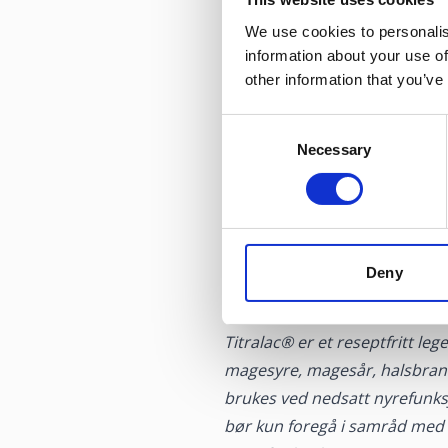
We use cookies to personalis
information about your use of
other information that you’ve
Tilbakev
Consent
Necessary
Selection
Opplever du halsbrannplager
hemmes, noe som fører til a
Halsbrann skal tas på alvor. I t
sosiale lag. Om halsbrann ikk
Deny
finne riktig behandling.
Titralac® er et reseptfritt l
magesyre, magesår, halsbrann 
brukes ved nedsatt nyrefunks
bør kun foregå i samråd med