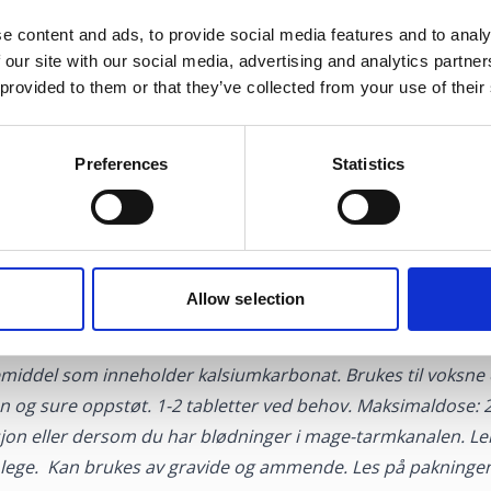
e content and ads, to provide social media features and to analy
 our site with our social media, advertising and analytics partn
 provided to them or that they’ve collected from your use of their
endende plager
Preferences
Statistics
 oft, kan du prøve en protonpumpehemmer. Den virker ved
t mageinnholdet som kommer opp i spiserøret er mindre su
illegg til å være smertefullt, kan det hindre deg i å delta på da
e behandles kan det gi andre helseplager. Og husk at apotek
Allow selection
egemiddel som inneholder kalsiumkarbonat. Brukes til voksne
og sure oppstøt. 1-2 tabletter ved behov. Maksimaldose: 20 
jon eller dersom du har blødninger i mage-tarmkanalen. Le
 lege. Kan brukes av gravide og ammende. Les på pakninge