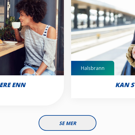
Halsbrann
ERE ENN
KAN S
SE MER