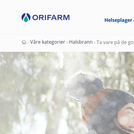
Helseplager 
Våre kategorier
Halsbrann
›
›
›
Ta vare på de g
Forside