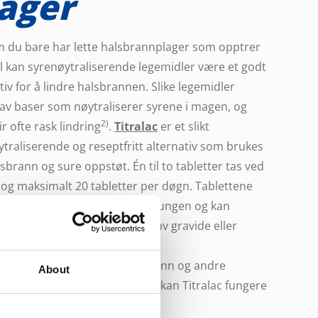
ager
 du bare har lette halsbrannplager som opptrer
il kan syrenøytraliserende legemidler være et godt
tiv for å lindre halsbrannen. Slike legemidler
 av baser som nøytraliserer syrene i magen, og
2)
ir ofte rask lindring
.
Titralac
er et slikt
traliserende og reseptfritt alternativ som brukes
sbrann og sure oppstøt. Én til to tabletter tas ved
 og maksimalt 20 tabletter per døgn. Tablettene
lges, tygges eller smeltes på tungen og kan
s av voksne over 18 år, samt av gravide eller
de.
u innimellom plages av halsbrann og andre
About
knyttet til for mye magesyre, kan Titralac fungere
 god løsning.