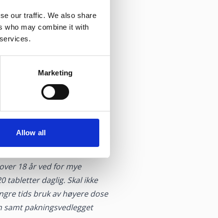
se our traffic. We also share
ers who may combine it with
 services.
Marketing
 at produksjon av magesyre
2)
rt
.
glige aktiviteter eller i
ansatte kan hjelpe deg å
Allow all
 over 18 år ved for mye
tabletter daglig. Skal ikke
ngre tids bruk av høyere dose
n samt pakningsvedlegget