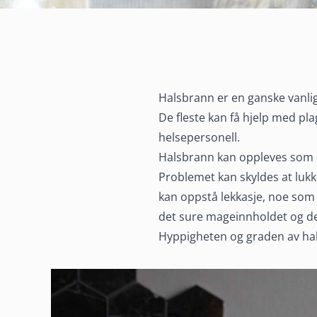
Halsbrann er en ganske vanlig 
De fleste kan få hjelp med pla
helsepersonell.
Halsbrann kan oppleves som e
Problemet kan skyldes at luk
kan oppstå lekkasje, noe som 
det sure mageinnholdet og de
Ta vare på de
Hyppigheten og graden av hal
øyeblikkene