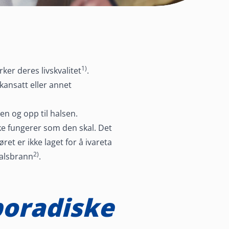
1)
ker deres livskvalitet
.
ekansatt eller annet
n og opp til halsen.
e fungerer som den skal. Det
et er ikke laget for å ivareta
2)
halsbrann
.
poradiske