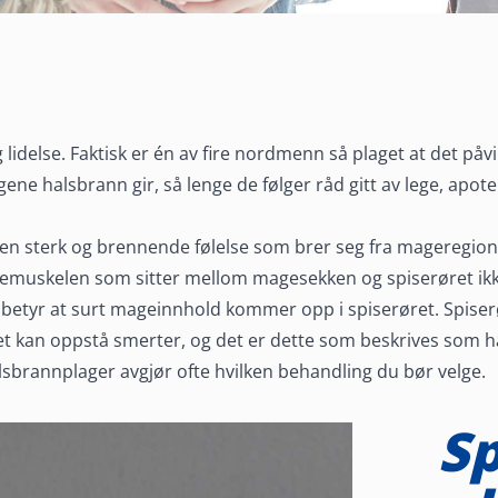
lidelse. Faktisk er én av fire nordmenn så plaget at det påvir
gene halsbrann gir, så lenge de følger råd gitt av lege, apot
n sterk og brennende følelse som brer seg fra mageregione
kemuskelen som sitter mellom magesekken og spiserøret ikk
betyr at surt mageinnhold kommer opp i spiserøret. Spiserør
t kan oppstå smerter, og det er dette som beskrives som 
 gode
sbrannplager avgjør ofte hvilken behandling du bør velge.
S