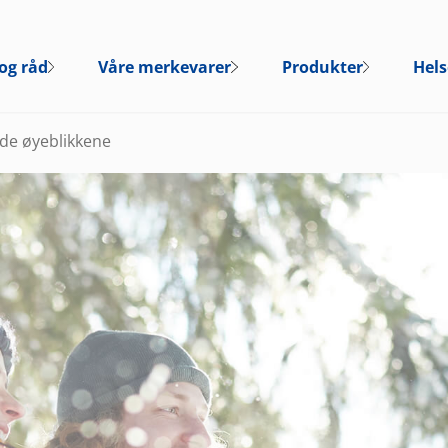
og råd
Våre merkevarer
Produkter
Hels
ode øyeblikkene