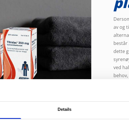
pl
Dersom
av og t
alterna
består
dette g
syrenøy
ved hal
behov,
kan sve
benytte
ammen
Hvis d
Details
ubehag 
som en