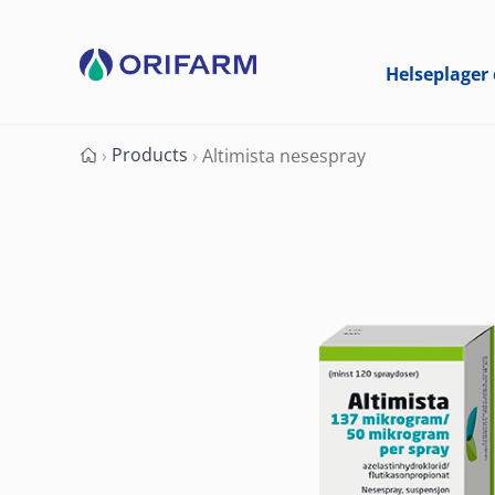
Helseplager 
Products
›
›
Altimista nesespray
Forside