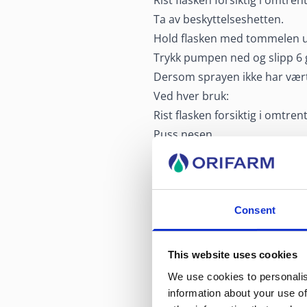
Rist flasken forsiktig i omtr
Ta av beskyttelseshetten.
Hold flasken med tommelen u
Trykk pumpen ned og slipp 6 ga
Dersom sprayen ikke har vært 
Ved hver bruk:
Rist flasken forsiktig i omtre
Puss nesen.
Bøy hodet forover. Ikke bøy h
Hold flasken med tuppen opp o
Lukk det andre neseboret med
nesen.
Consent
Pust ut gjennom munnen.
Gjenta i det andre neseboret.
This website uses cookies
Tørk av spraytuppen med en ren
We use cookies to personalis
Hold hodet forover også etter 
information about your use of