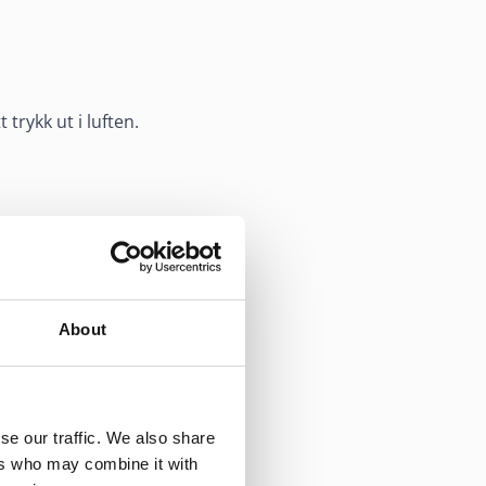
rykk ut i luften.
r forsiktig inn gjennom
About
se our traffic. We also share
t renner ned i halsen og gir
ers who may combine it with