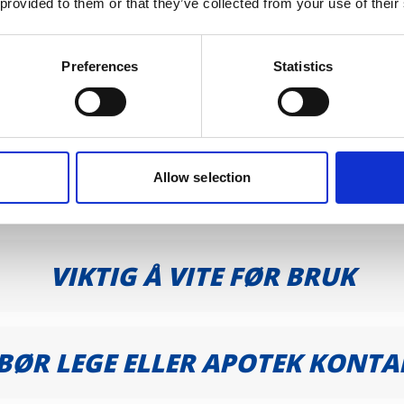
.
 provided to them or that they’ve collected from your use of their
spraytuppen dersom den er tett. Rengjør tuppen med vann.
Preferences
Statistics
DOSERING
Allow selection
INNHOLD
VIKTIG Å VITE FØR BRUK
BØR LEGE ELLER APOTEK KONTA