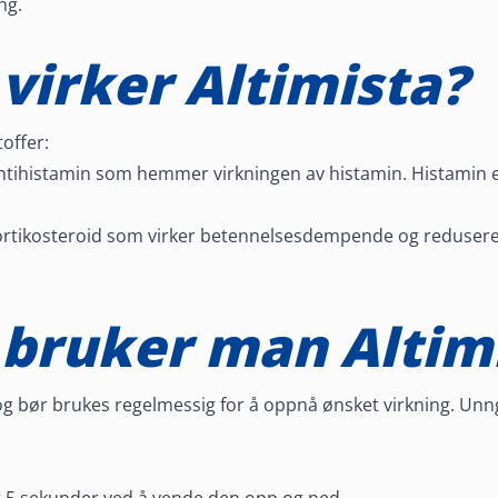
ing.
virker Altimista?
toffer:
ntihistamin som hemmer virkningen av histamin. Histamin er
ortikosteroid som virker betennelsesdempende og reduserer 
bruker man Altim
 og bør brukes regelmessig for å oppnå ønsket virkning. Un