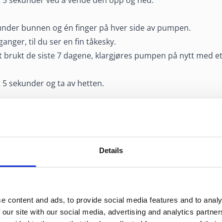
ent 5 sekunder ved å vende den opp og ned.
nder bunnen og én finger på hver side av pumpen.
nger, til du ser en fin tåkesky.
brukt de siste 7 dagene, klargjøres pumpen på nytt med ett t
nt 5 sekunder og ta av hetten.
odet bakover.
g før spraytuppen forsiktig inn i det ene neseboret.
 en finger. Trykk pumpen raskt ned én gang mens du puste
Details
 serviett eller klut, og sett på beskyttelseshetten.
e content and ads, to provide social media features and to analy
at du har sprayet. Dette reduserer risikoen for at legemidle
 our site with our social media, advertising and analytics partn