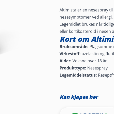
Altimista er en nesespray t
nesesymptomer ved allergi, f
Legemidlet brukes når tidli
eller kortikosteroid i nesen a
Kort om Altimi
Bruksområde:
Plagsomme n
Virkestoff:
azelastin og flut
Alder:
Voksne over 18 år
Produkttype:
Nesespray
Legemiddelstatus:
Reseptfr
Kan kjøpes her