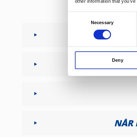
en ubehagelig smak i munnen
other information that you’ve
Ikke stikk gjenstander inn i 
Consent
Necessary
Selection
Deny
NÅR 