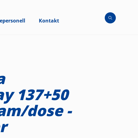
epersonell
Kontakt
a
ay 137+50
am/dose -
r