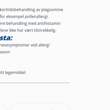
il korttidsbehandling av plagsomme
or eksempel pollenallergi.
gere behandling med antihistamin
lene ikke har vært tilstrekkelig.
sta:
esesymptomer ved allergi
ikason
itt legemiddel