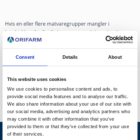
Hvis en eller flere matvaregrupper mangler i
kostholdet vårt fordi vi er veganere, laktoseintolerante
eller bare litt kresne, kan det være lurt å ta
kosttilskudd.
Consent
Details
About
Lær om de ulike vitaminene og mineralene og hvilke
som anbefales som et daglig tilskudd.
This website uses cookies
We use cookies to personalise content and ads, to
.
provide social media features and to analyse our traffic.
We also share information about your use of our site with
our social media, advertising and analytics partners who
may combine it with other information that you’ve
provided to them or that they’ve collected from your use
of their services.