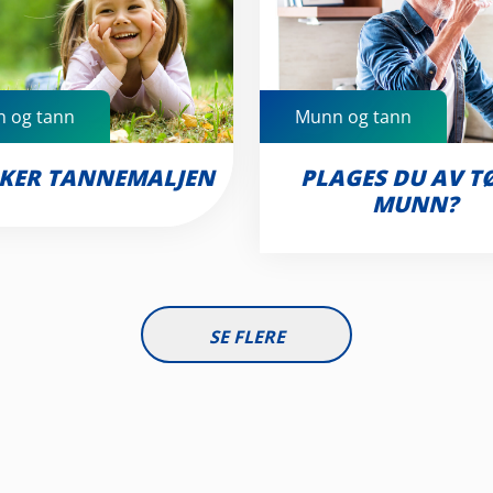
 og tann
Munn og tann
KER TANNEMALJEN
PLAGES DU AV T
MUNN?
SE FLERE