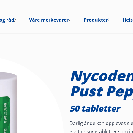
og råd
Våre merkevarer
Produkter
Hels
Nycoden
Pust Pe
50 tabletter
Dårlig ånde kan oppleves sj
Pust er sugetabletter som in