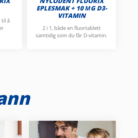
RIX
NYCODENT FLUORIX
EPLESMAK + 10 ΜG D3-
VITAMIN
til å
er
2 i 1, både en fluortablett
samtidig som du får D-vitamin.
tann