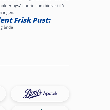
holder også fluorid som bidrar til å
eringen.
nt Frisk Pust:
ig ånde