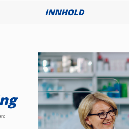
INNHOLD
ing
en: