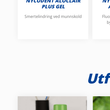
NYCODENT ALOCLAIR
NY
PLUS GEL
Smertelindring ved munnskold
Fluo
b
Utf