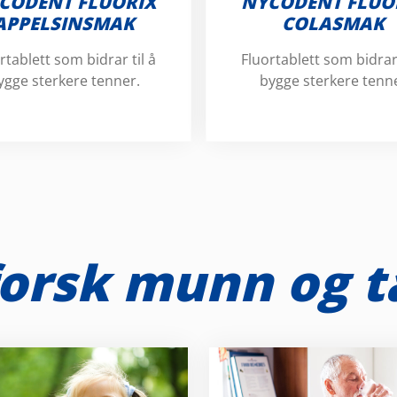
CODENT FLUORIX
NYCODENT FLUO
APPELSINSMAK
COLASMAK
rtablett som bidrar til å
Fluortablett som bidrar 
ygge sterkere tenner.
bygge sterkere tenn
orsk munn og 