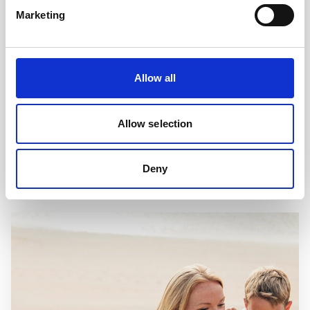
Marketing
Allow all
Mage
Mage
Allow selection
IKKE LA MAGEPROBLEMER ØDELEGGE FERIEN
Ikke la mageproblemer ødelegge ferien
Deny