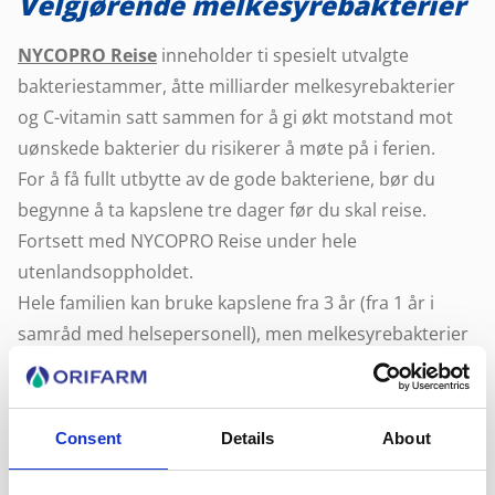
Velgjørende melkesyrebakterier
NYCOPRO Reise
inneholder ti spesielt utvalgte
bakteriestammer, åtte milliarder melkesyrebakterier
og C-vitamin satt sammen for å gi økt motstand mot
uønskede bakterier du risikerer å møte på i ferien.
For å få fullt utbytte av de gode bakteriene, bør du
begynne å ta kapslene tre dager før du skal reise.
Fortsett med NYCOPRO Reise under hele
utenlandsoppholdet.
Hele familien kan bruke kapslene fra 3 år (fra 1 år i
samråd med helsepersonell), men melkesyrebakterier
anbefales ikke til barn under ett år. Innholdet i
kapslene kan blandes med mat eller drikke for at barn
lettere skal kunne ta dem.
Consent
Details
About