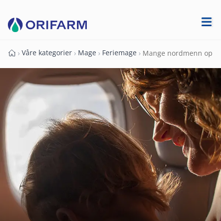
Våre kategorier
Mage
Feriemage
›
›
›
›
Mange nordmenn opplev
Forside