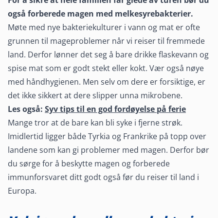
For å sikre at hele familien får glede av turen bør du
også forberede magen med melkesyrebakterier.
Møte med nye bakteriekulturer i vann og mat er ofte
grunnen til mageproblemer når vi reiser til fremmede
land. Derfor lønner det seg å bare drikke flaskevann og
spise mat som er godt stekt eller kokt. Vær også nøye
med håndhygienen. Men selv om dere er forsiktige, er
det ikke sikkert at dere slipper unna mikrobene.
Les også:
Syv tips til en god fordøyelse på ferie
Mange tror at de bare kan bli syke i fjerne strøk.
Imidlertid ligger både Tyrkia og Frankrike på topp over
landene som kan gi problemer med magen. Derfor bør
du sørge for å beskytte magen og forberede
immunforsvaret ditt godt også før du reiser til land i
Europa.