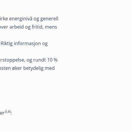
irke energinivå og generell
over arbeid og fritid, mens
 Riktig informasjon og
orstoppelse, og rundt 10 %
msten øker betydelig med
3,4)
 er
: