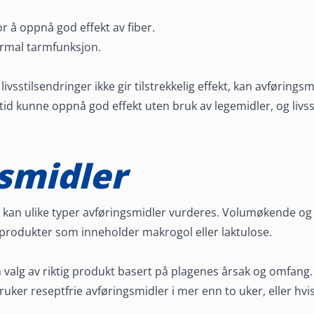
r å oppnå god effekt av fiber.
normal tarmfunksjon.
ivsstilsendringer ikke gir tilstrekkelig effekt, kan avførings
tid kunne oppnå god effekt uten bruk av legemidler, og livssti
smidler
, kan ulike typer avføringsmidler vurderes. Volumøkende og
 produkter som inneholder makrogol eller laktulose.
 valg av riktig produkt basert på plagenes årsak og omfang.
uker reseptfrie avføringsmidler i mer enn to uker, eller hvi