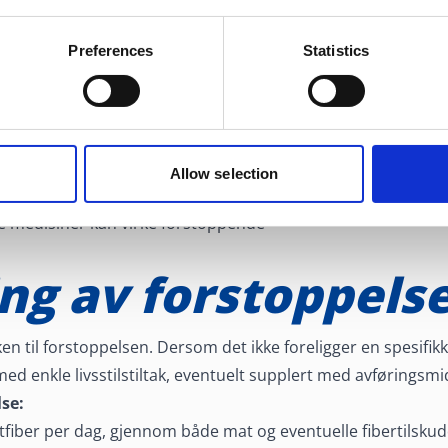
Preferences
Statistics
strang
gnrytme
Allow selection
t stoffskifte (hypotyreose) og diabetes
e medisiner kan virke forstoppende
ng av forstoppels
n til forstoppelsen. Dersom det ikke foreligger en spesifik
ed enkle livsstilstiltak, eventuelt supplert med avføringsmi
lse:
tfiber per dag, gjennom både mat og eventuelle fibertilsku