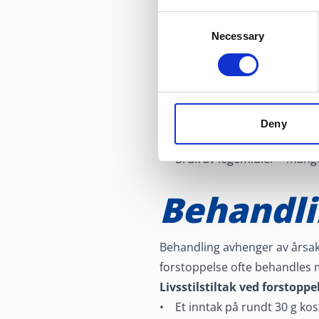
• Fiberfattig kosthold
Consent
Necessary
Selection
• For lavt væskeinntak
• Lite fysisk aktivitet
• Undertrykking av avføring
• Endringer i rutiner og dø
• Stress
Deny
• Enkelte sykdommer, som lav
• Bruk av legemidler – mang
Behandli
Behandling avhenger av årsake
forstoppelse ofte behandles m
Livsstilstiltak ved forstoppe
• Et inntak på rundt 30 g kos