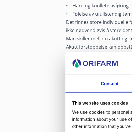
• Hard og knollete avføring
• Følelse av ufullstendig tø
Det finnes store individuelle
ikke nødvendigvis å være det 
Man skiller mellom akutt og k
Akutt forstoppelse kan oppstå
Mange opplever også forstoppe
Kronisk forstoppelse kjenne
Det er viktig å være klar over
Consent
Hva kan å
forstopp
This website uses cookies
We use cookies to personalis
information about your use of
Det finnes flere kjente årsake
other information that you’ve
• Aldring