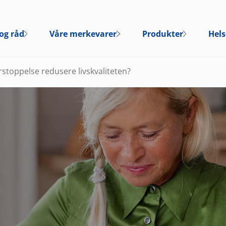
og råd
Våre merkevarer
Produkter
Hels
rstoppelse redusere livskvaliteten?