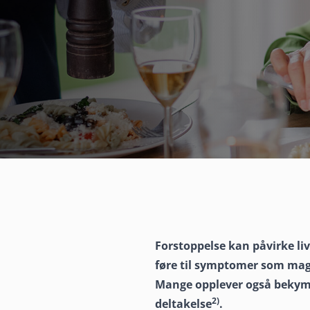
Forstoppelse kan påvirke li
føre til symptomer som mage
Kan forstoppe
Mange opplever også bekymri
2)
deltakelse
.