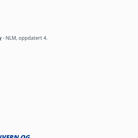
y
- NLM, oppdatert 4.
NVERN OG