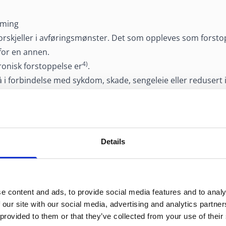
mming
 forskjeller i avføringsmønster. Det som oppleves som forst
for en annen.
4)
ronisk forstoppelse er
.
 i forbindelse med sykdom, skade, sengeleie eller redusert
lse ved reiser, endringer i døgnrytme eller kosthold.
tegnes av vedvarende symptomer i mer enn tre måneder.
 at enkelte legemidler kan gi forstoppelse som bivirkning.
Details
rsaken være til at
et?
e content and ads, to provide social media features and to analy
 our site with our social media, advertising and analytics partn
4)
r til treg mage og forstoppelse, blant annet
:
 provided to them or that they’ve collected from your use of their