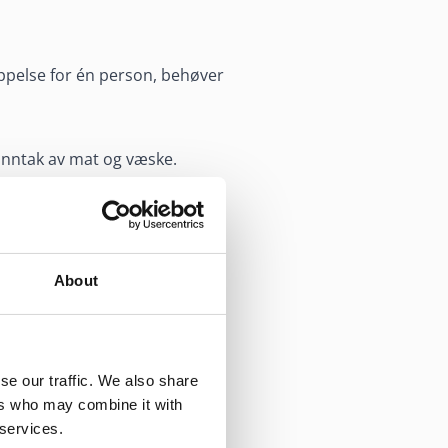
oppelse for én person, behøver
 inntak av mat og væske.
About
 en blir
se our traffic. We also share
ers who may combine it with
 services.