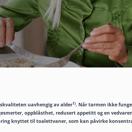
1)
vskvaliteten uavhengig av alder
. Når tarmen ikke fung
smerter, oppblåsthet, redusert appetitt og en vedvaren
lse
ng knyttet til toalettvaner, som kan påvirke konsentra