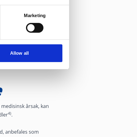
Marketing
Allow all
e
k medisinsk årsak, kan
4)
dler
.
dd, anbefales som