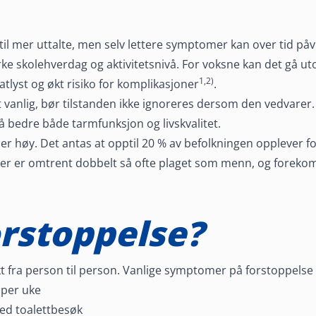
?
til mer uttalte, men selv lettere symptomer kan over tid påv
rke skolehverdag og aktivitetsnivå. For voksne kan det gå ut
1,2)
tlyst og økt risiko for komplikasjoner
.
 vanlig, bør tilstanden ikke ignoreres dersom den vedvarer.
l å bedre både tarmfunksjon og livskvalitet.
r høy. Det antas at opptil 20 % av befolkningen opplever f
ner er omtrent dobbelt så ofte plaget som menn, og foreko
orstoppelse?
kt fra person til person. Vanlige symptomer på forstoppelse
per uke
ved toalettbesøk