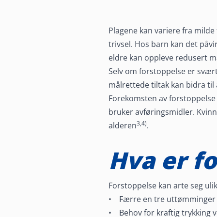
redusere
livskvaliteten
Plagene kan variere fra milde 
trivsel. Hos barn kan det påvi
eldre kan oppleve redusert ma
Selv om forstoppelse er svært
målrettede tiltak kan bidra ti
Forekomsten av forstoppelse e
bruker avføringsmidler. Kvin
3,4)
alderen
.
Hva er f
Forstoppelse kan arte seg uli
• Færre en tre uttømminger 
• Behov for kraftig trykking 