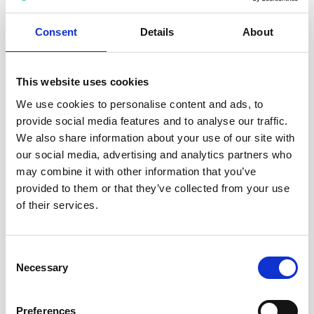
barnet liggende på fanget med hodet på knærne, og
andre igjen synes det er best om barnet sitter på
Consent
Details
About
fanget eller står på en skammel.
This website uses cookies
Les også: Viktig at barn får hjelp til gode
We use cookies to personalise content and ads, to
tannpleierutiner
provide social media features and to analyse our traffic.
We also share information about your use of our site with
Maten påvirker
our social media, advertising and analytics partners who
may combine it with other information that you’ve
Hos barn som får brystmelk er fortennene i overkjeven
provided to them or that they’ve collected from your use
ekstra utsatt for hull. Husk derfor å pusse godt, også
of their services.
etter nattamming. Melketennene er nemlig kanskje
viktigere enn du tror.
Consent
Småspising mellom måltidene øker risikoen for hull i
Necessary
Selection
tennene betraktelig. Unngå derfor å gi små mat
mellom måltidene, og velg frukt eller grønnsaker hvis
Preferences