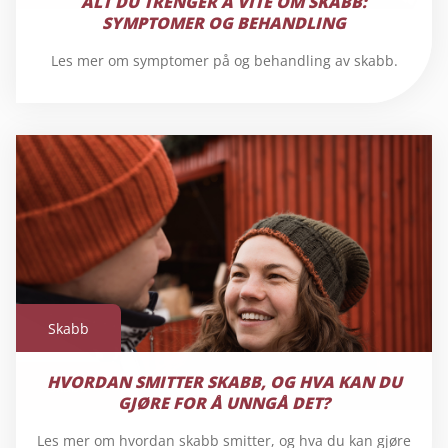
ALT DU TRENGER Å VITE OM SKABB:
SYMPTOMER OG BEHANDLING
Les mer om symptomer på og behandling av skabb.
Skabb
HVORDAN SMITTER SKABB, OG HVA KAN DU
Skabb
GJØRE FOR Å UNNGÅ DET?
Les mer om hvordan skabb smitter, og hva du kan gjøre