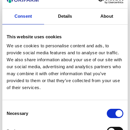
HVORFOR SKAL JEG OPPSØKE LEGE
VED MISTANKE OM SKABB?
Consent
Details
About
HVA SKJER HVIS JEG IKKE
This website uses cookies
BEHANDLER SKABB?
We use cookies to personalise content and ads, to
provide social media features and to analyse our traffic.
We also share information about your use of our site with
our social media, advertising and analytics partners who
may combine it with other information that you’ve
provided to them or that they’ve collected from your use
Referanser:
of their services.
Skabb - håndbok for helsepersonell
-
Consent
Folkehelseinstituttet
Necessary
Selection
Skabb
- Helsenorge.no
Skabb
- Norsk helseinformatikk