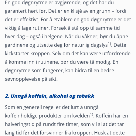
En god døgnrytme er avgjørende, og det har du
garantert hørt før. Det er en klisjé av en grunn – fordi
det er effektivt. For å etablere en god døgnrytme er det
viktig å lage rutiner. Forsøk å stå opp til samme tid
hver dag – også i helgene. Når du våkner, bør du åpne
1)
gardinene og utsette deg for naturlig dagslys
. Dette
kickstarter kroppen. Selv om det kan være utfordrende
å komme inn i rutinene, bør du være tålmodig. En
døgnrytme som fungerer, kan bidra til en bedre
søvnopplevelse på sikt.
2. Unngå koffein, alkohol og tobakk
Som en generell regel er det lurt å unngå
1)
koffeinholdige produkter om kvelden
. Koffein har en
halveringstid på rundt fire timer, som vil si at det tar
lang tid før det forsvinner fra kroppen. Husk at dette