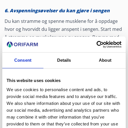
6. Avspenningsøvelser du kan gjøre i sengen
Du kan stramme og spenne musklene for å oppdage
hvor og hvorvidt du ligger anspent i sengen. Start med
å stramme en muskelgruppe av gangen. Begynn med
føttene og beveg deg fra legg, lår og rumpe til mage og
oppover. Hold spenningen i hver muskel i noen
4)
Consent
Details
About
sekunder
. Forhåpentligvis vil du merke stor forskjell i
hele kroppen. Meditasjon og mindfulness er andre
effektive øvelser du kan ta i bruk for å slappe av før
This website uses cookies
4)
leggetid
.
We use cookies to personalise content and ads, to
provide social media features and to analyse our traffic.
7. Melatonin forbedrer søvnen
We also share information about your use of our site with
our social media, advertising and analytics partners who
Melatonin
er et søvnhormon som finnes naturlig i
may combine it with other information that you’ve
kroppen, og har en klar effekt på søvn og spesielt
provided to them or that they’ve collected from your use
5)
døgnrytme
.