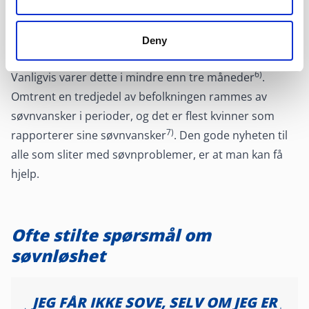
netter eller mer per uke. Alternativt kan du ha et dårlig
søvnmønster over flere år, hvor du sliter med å sove.
Akutt søvnløshet kan derimot oppstå som en reaksjon
Deny
på store livshendelser som samlivsbrudd eller dødsfall.
6)
Vanligvis varer dette i mindre enn tre måneder
.
Omtrent en tredjedel av befolkningen rammes av
søvnvansker i perioder, og det er flest kvinner som
7)
rapporterer sine søvnvansker
. Den gode nyheten til
alle som sliter med søvnproblemer, er at man kan få
hjelp.
Ofte stilte spørsmål om
søvnløshet
JEG FÅR IKKE SOVE, SELV OM JEG ER