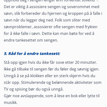
opphold deg i sengen lenger enn forventet sovetid
.
Det er viktig å assosiere sengen og soverommet med
søvn, slik forbereder du hjernen og kroppen på å falle i
søvn når du legger deg ned. Folk som sliter med
søvnproblemer, assosierer ofte sengen med frykten
for å ikke falle i søvn. Dette kan man bøte for ved å
endre tankesettet om sengen.
5. Råd for å endre tankesett:
Stå opp igjen hvis du ikke får sove etter 20 minutter.
Ikke gå tilbake til sengen før du føler deg søvnig igjen.
Unngå å se på klokken eller en sterk skjerm hvis du
står opp. Stimulerende og belønnende aktiviteter som
TV og spising bør du også unngå.
Gjør noe avslappende, som å lese en bok eller lytte til
musikk.